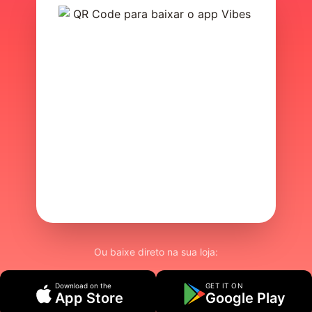
Ou baixe direto na sua loja:
Download on the
GET IT ON
App Store
Google Play